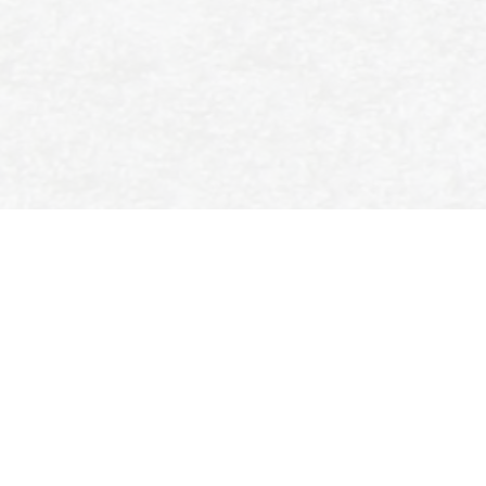
SPORT- EN IJSVERENIGING
ENSCHEDE
Colosseum 90
7521 PT Enschede
053 435 9390
secretariaat@sije.nl