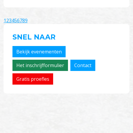
1
2
3
4
5
6
7
8
9
SNEL NAAR
Bekijk evenementen
Het inschrijfformulier
Contact
Gratis proefles