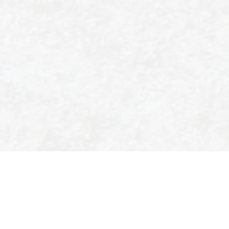
SPORT- EN IJSVERENIGING
ENSCHEDE
Colosseum 90
7521 PT Enschede