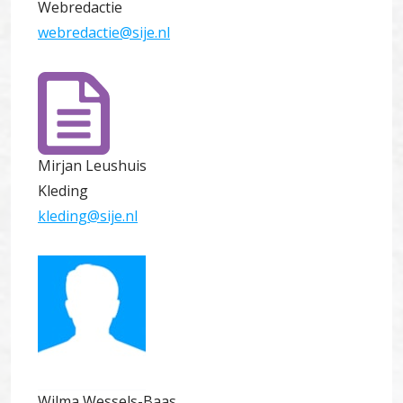
Webredactie
webredactie@sije.nl
Mirjan Leushuis
Kleding
kleding@sije.nl
Wilma Wessels-Baas