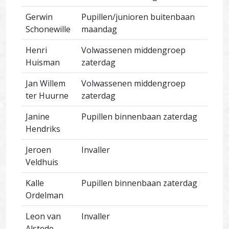
Gerwin
Pupillen/junioren buitenbaan
Schonewille
maandag
Henri
Volwassenen middengroep
Huisman
zaterdag
Jan Willem
Volwassenen middengroep
ter Huurne
zaterdag
Janine
Pupillen binnenbaan zaterdag
Hendriks
Jeroen
Invaller
Veldhuis
Kalle
Pupillen binnenbaan zaterdag
Ordelman
Leon van
Invaller
Alstede