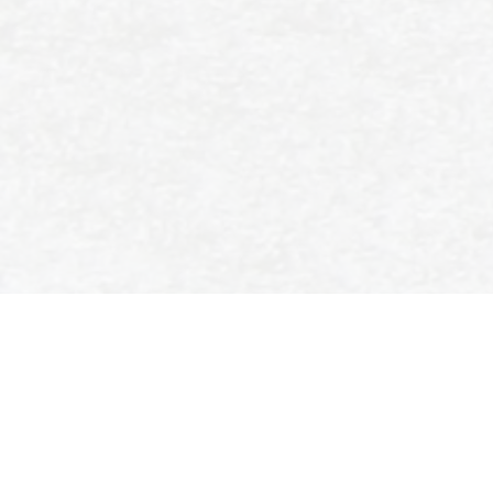
SPORT- EN IJSVERENIGING
ENSCHEDE
Colosseum 90
7521 PT Enschede