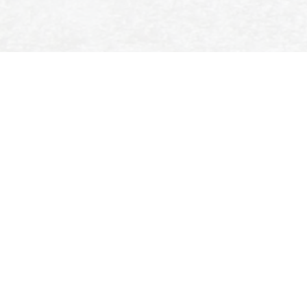
SPORT- EN IJSVERENIGING
ENSCHEDE
Colosseum 90
7521 PT Enschede
053 435 9390
secretariaat@sije.nl
LINKS
Events
Nieuws